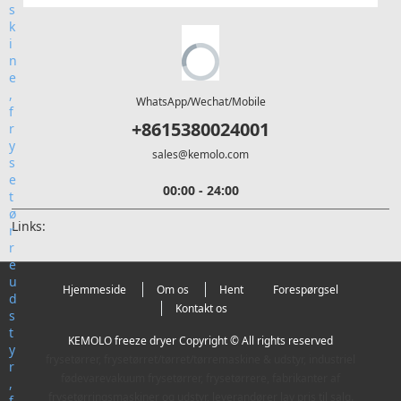
WhatsApp/Wechat/Mobile
+8615380024001
sales@kemolo.com
00:00 - 24:00
Links:
Hjemmeside
Om os
Hent
Forespørgsel
Kontakt os
KEMOLO freeze dryer Copyright © All rights reserved
frysetørrer, frysetørret/tørret/tørremaskine & udstyr, industriel
fødevarevakuum frysetørrer, frysetørrere, fabrikanter af
frysetørringsmaskiner og udstyr, leverandører lav pris til salg.