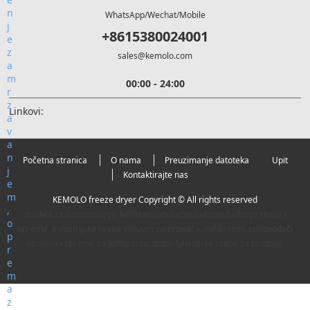
WhatsApp/Wechat/Mobile
+8615380024001
sales@kemolo.com
00:00 - 24:00
Linkovi:
Početna stranica
O nama
Preuzimanje datoteka
Upit
Kontaktirajte nas
KEMOLO freeze dryer Copyright © All rights reserved
sušilica za zamrzavanje, liofilizacija/sušenje/sušenje/sušenje stroja i
oprema, industrijska hrana vakuum zamrzivača, liofilizatori, proizvođači
strojeva i opreme za liofilizaciju, dobavljači niske cijene za prodaju.