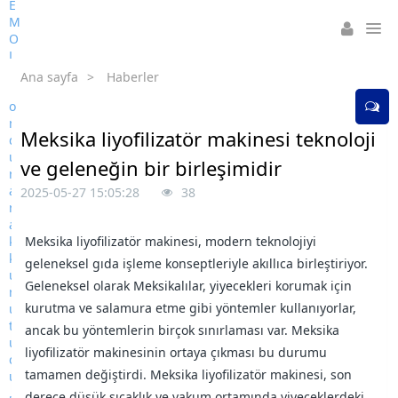
Ana sayfa
>
Haberler
Meksika liyofilizatör makinesi teknoloji
ve geleneğin bir birleşimidir
2025-05-27 15:05:28
38
Meksika liyofilizatör makinesi, modern teknolojiyi
geleneksel gıda işleme konseptleriyle akıllıca birleştiriyor.
Geleneksel olarak Meksikalılar, yiyecekleri korumak için
kurutma ve salamura etme gibi yöntemler kullanıyorlar,
ancak bu yöntemlerin birçok sınırlaması var. Meksika
liyofilizatör makinesinin ortaya çıkması bu durumu
tamamen değiştirdi. Meksika liyofilizatör makinesi, son
derece düşük sıcaklık ve vakum ortamında yiyeceklerdeki