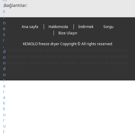
Bağlantılar:
Ana sayfa
Hakkımızda
İndirmek
Sorgu
Bize Ulaşın
KEMOLO freeze dryer Copyright © All rights reserved
dondurarak kurutma, dondurarak kuru/kurutulmuş/kurutma makine ve
ekipmanları, endüstriyel gıda vakumlu dondurarak kurutucu, liyofilizatör,
liyofilizasyon makine ve ekipman üreticileri, tedarikçiler satılık düşük fiyat.