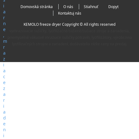
Domovská stránka
O nás
Stiahnuť
Dopyt
Kontaktuj nás
KEMOLO freeze dryer Copyright © All rights reserved
vymrazovacie sušičky, lyofilizačné/sušené/sušiace stroje a zariadenia,
priemyselné vákuové mraziace sušičky potravín, lyofilizátory, výrobcovia
lyofilizačných strojov a zariadení, dodávatelia nízke ceny na predaj.