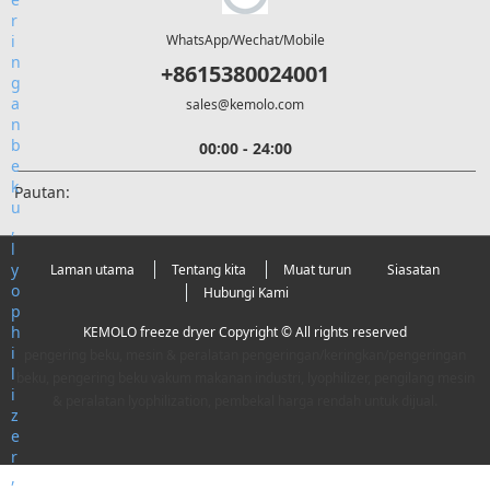
WhatsApp/Wechat/Mobile
+8615380024001
sales@kemolo.com
00:00 - 24:00
Pautan:
Laman utama
Tentang kita
Muat turun
Siasatan
Hubungi Kami
KEMOLO freeze dryer Copyright © All rights reserved
pengering beku, mesin & peralatan pengeringan/keringkan/pengeringan
beku, pengering beku vakum makanan industri, lyophilizer, pengilang mesin
& peralatan lyophilization, pembekal harga rendah untuk dijual.