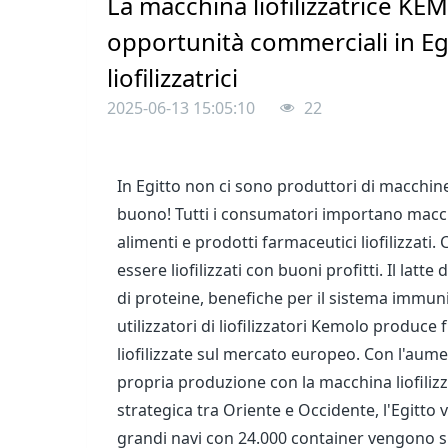
La macchina liofilizzatrice KE
opportunità commerciali in Egi
liofilizzatrici
2025-06-13 15:05:10
22
In Egitto non ci sono produttori di macchine l
buono! Tutti i consumatori importano macchin
alimenti e prodotti farmaceutici liofilizzati
essere liofilizzati con buoni profitti. Il latte
di proteine, benefiche per il sistema immunit
utilizzatori di liofilizzatori Kemolo produce f
liofilizzate sul mercato europeo. Con l'aume
propria produzione con la macchina liofiliz
strategica tra Oriente e Occidente, l'Egitto v
grandi navi con 24.000 container vengono spe