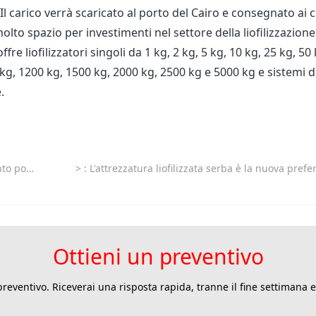
carico verrà scaricato al porto del Cairo e consegnato ai cl
olto spazio per investimenti nel settore della liofilizzazione
re liofilizzatori singoli da 1 kg, 2 kg, 5 kg, 10 kg, 25 kg, 50 
 kg, 1200 kg, 1500 kg, 2000 kg, 2500 kg e 5000 kg e sistemi d
.
la profonda
>
: L'attrezzatura liofilizzata serba è la nuova preferita per la lavorazione degli al
Ottieni un preventivo
preventivo. Riceverai una risposta rapida, tranne il fine settimana e