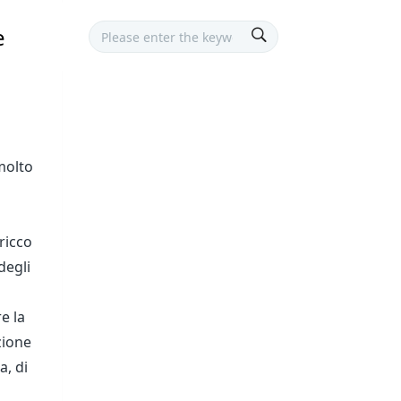
e
 molto
 ricco
degli
e la
zione
a, di