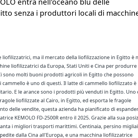
MOLO entra nell'oceano blu delle
tto senza i produttori locali di macchin
iofilizzatrici, ma il mercato della liofilizzazione in Egitto è
e liofilizzatrici da Europa, Stati Uniti e Cina per produrre
. Ci sono molti buoni prodotti agricoli in Egitto che possono
 di cammello è uno di questi. Il latte di cammello liofilizzato è
ario. E le arance sono i prodotti più venduti in Egitto. Uno 
ragole liofilizzate al Cairo, in Egitto, ed esporta le fragole
nto delle vendite, questa azienda ha pianificato di espander
zatrice KEMOLO FD-2500R entro il 2025. Grazie alla sua posi
anta i migliori trasporti marittimi. Centinaia, persino migliai
dite dalla Cina all'Europa, e una macchina liofilizzatrice