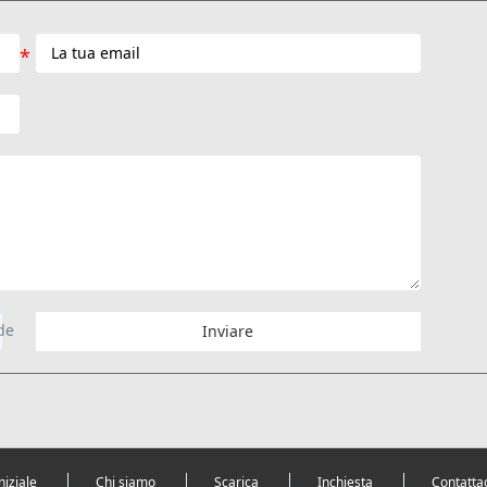
Inviare
niziale
Chi siamo
Scarica
Inchiesta
Contatta