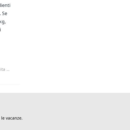
ienti
. Se
kg,
i
imenti
 le vacanze.