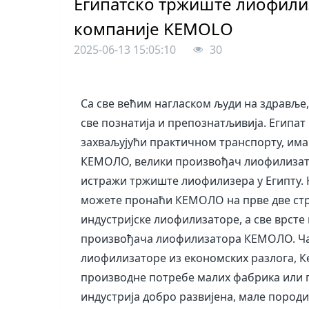
Египатско тржиште лиофили
компаније KEMOLO
2025-06-13 15:05:10
30
Са све већим нагласком људи на здравље
све познатија и препознатљивија. Египат 
захваљујући практичном транспорту, им
КЕМОЛО, велики произвођач лиофилизато
истражи тржиште лиофилизера у Египту. К
можете пронаћи КЕМОЛО на прве две ст
индустријске лиофилизаторе, а све врст
произвођача лиофилизатора КЕМОЛО. Чак 
лиофилизаторе из економских разлога, 
производне потребе малих фабрика или п
индустрија добро развијена, мале пород