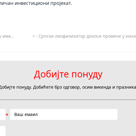
дличан инвестициони пројекат.
у подршку
>
: Српски лиофилизатор доноси промене у конзервирање и транспорт пољопривредних про
Добијте понуду
Добијте понуду. Добићете брз одговор, осим викенда и празника