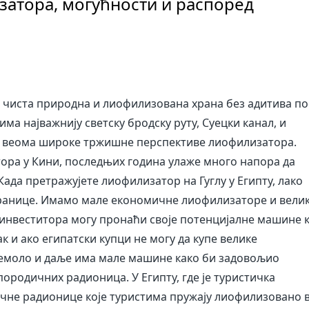
затора, могућности и распоред
, чиста природна и лиофилизована храна без адитива по
има најважнију светску бродску руту, Суецки канал, и
а веома широке тржишне перспективе лиофилизатора.
ра у Кини, последњих година улаже много напора да
ада претражујете лиофилизатор на Гуглу у Египту, лако
ранице. Имамо мале економичне лиофилизаторе и вели
е инвеститора могу пронаћи своје потенцијалне машине 
и ако египатски купци не могу да купе велике
Кемоло и даље има мале машине како би задовољио
ородичних радионица. У Египту, где је туристичка
ичне радионице које туристима пружају лиофилизовано 