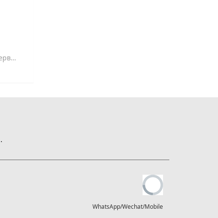
извода
.
WhatsApp/Wechat/Mobile