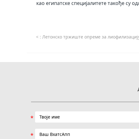
као египатске специјалитете такође су о
<
: Летонско тржиште опреме за лиофилизацију има нове могућности уз политичк