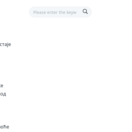
стаје
ке
код
воће