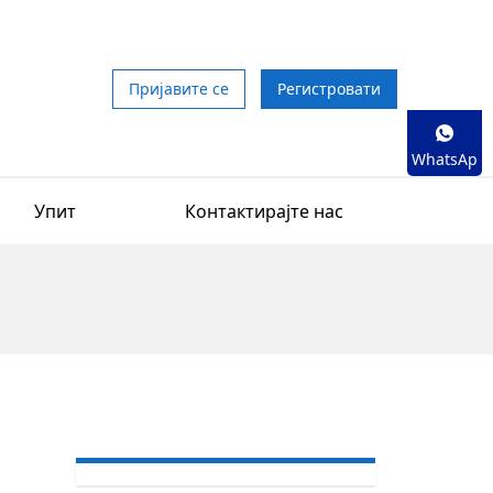
Пријавите се
Регистровати
WhatsAp
p
Упит
Контактирајте нас