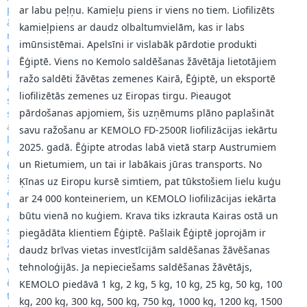
ar labu peļņu. Kamieļu piens ir viens no tiem. Liofilizēts
kamieļpiens ar daudz olbaltumvielām, kas ir labs
imūnsistēmai. Apelsīni ir vislabāk pārdotie produkti
Ēģiptē. Viens no Kemolo saldēšanas žāvētāja lietotājiem
ražo saldēti žāvētas zemenes Kairā, Ēģiptē, un eksportē
liofilizētās zemenes uz Eiropas tirgu. Pieaugot
pārdošanas apjomiem, šis uzņēmums plāno paplašināt
savu ražošanu ar KEMOLO FD-2500R liofilizācijas iekārtu
2025. gadā. Ēģipte atrodas labā vietā starp Austrumiem
un Rietumiem, un tai ir labākais jūras transports. No
Ķīnas uz Eiropu kursē simtiem, pat tūkstošiem lielu kuģu
ar 24 000 konteineriem, un KEMOLO liofilizācijas iekārta
būtu vienā no kuģiem. Krava tiks izkrauta Kairas ostā un
piegādāta klientiem Ēģiptē. Pašlaik Ēģiptē joprojām ir
daudz brīvas vietas investīcijām saldēšanas žāvēšanas
tehnoloģijās. Ja nepieciešams saldēšanas žāvētājs,
KEMOLO piedāvā 1 kg, 2 kg, 5 kg, 10 kg, 25 kg, 50 kg, 100
kg, 200 kg, 300 kg, 500 kg, 750 kg, 1000 kg, 1200 kg, 1500