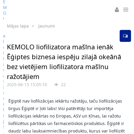
Mājas lapa
>
Jaunumi
KEMOLO liofilizatora mašīna ienāk
Ēģiptes biznesa iespēju zilajā okeānā
bez vietējiem liofilizatora mašīnu
ražotājiem
2025-06-13 15:05:10
22
Ēģiptē nav liofilizācijas iekārtu ražotāju, taču liofilizācijas
tirgus Ēģiptē ir ļoti labs! Visi patērētāji tur importēja
liofilizācijas iekārtas no Eiropas, ASV un Ķīnas, lai ražotu
liofilizētus pārtikas un farmaceitiskos produktus. Ēģiptē ir
daudz labu lauksaimniecības produktu, kurus var liofilizēt