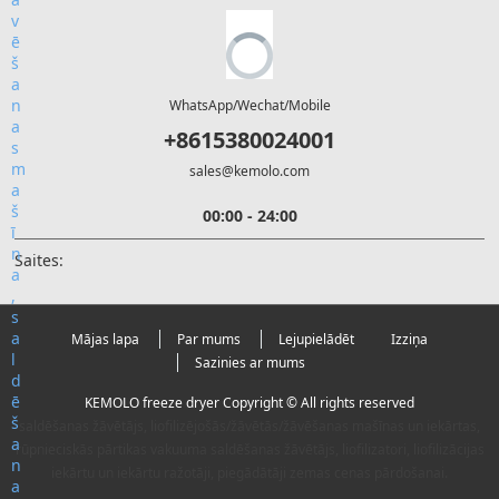
WhatsApp/Wechat/Mobile
+8615380024001
sales@kemolo.com
00:00 - 24:00
Saites:
Mājas lapa
Par mums
Lejupielādēt
Izziņa
Sazinies ar mums
KEMOLO freeze dryer Copyright © All rights reserved
saldēšanas žāvētājs, liofilizējošās/žāvētās/žāvēšanas mašīnas un iekārtas,
rūpnieciskās pārtikas vakuuma saldēšanas žāvētājs, liofilizatori, liofilizācijas
iekārtu un iekārtu ražotāji, piegādātāji zemas cenas pārdošanai.