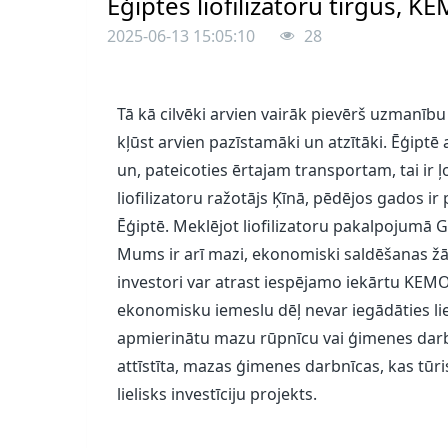
Ēģiptes liofilizatoru tirgus, 
2025-06-13 15:05:10
28
Tā kā cilvēki arvien vairāk pievērš uzmanību 
kļūst arvien pazīstamāki un atzītāki. Ēģipt
un, pateicoties ērtajam transportam, tai ir ļo
liofilizatoru ražotājs Ķīnā, pēdējos gados ir
Ēģiptē. Meklējot liofilizatoru pakalpojumā 
Mums ir arī mazi, ekonomiski saldēšanas žāvē
investori var atrast iespējamo iekārtu KEMOL
ekonomisku iemeslu dēļ nevar iegādāties liel
apmierinātu mazu rūpnīcu vai ģimenes darbn
attīstīta, mazas ģimenes darbnīcas, kas tūris
lielisks investīciju projekts.