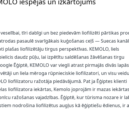
KEMOLO iespējas un izkārtojums
veselībai, tīri dabīgi un bez piedevām liofilizēti pārtikas pro
ē atrodas pasaulē svarīgākais kuģošanas ceļš — Suecas kanāl
ti plašas liofilizētāju tirgus perspektīvas. KEMOLO, liels
 pielicis daudz pūļu, lai izpētītu saldēšanas žāvēšanas tirgu
Google Ēģiptē, KEMOLO var viegli atrast pirmajās divās lapās
tāji un liela mēroga rūpnieciskie liofilizatori, un visu veid
O liofilizatoru ražotāja piedāvājumā. Pat ja Ēģiptes klienti
as liofilizatora iekārtas, Kemolo joprojām ir mazas iekārtas,
īcu ražošanas vajadzības. Ēģiptē, kur tūrisma nozare ir la
tiem nodrošina liofilizētus augļus kā ēģiptiešu ēdienus, ir a