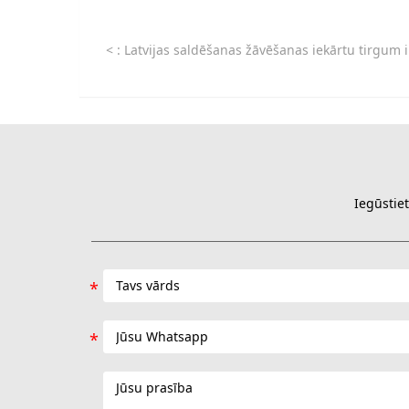
<
: Latvijas saldēšanas žāvēšanas iekārtu tirgum ir jaunas iespējas, pateicoties politikas 
Iegūstiet