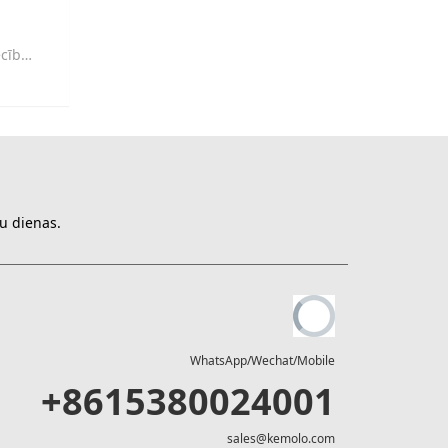
ēšanā.
ku dienas.
WhatsApp/Wechat/Mobile
+8615380024001
sales@kemolo.com