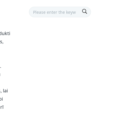
dukti
s,
.
u
 lai
bi
rī