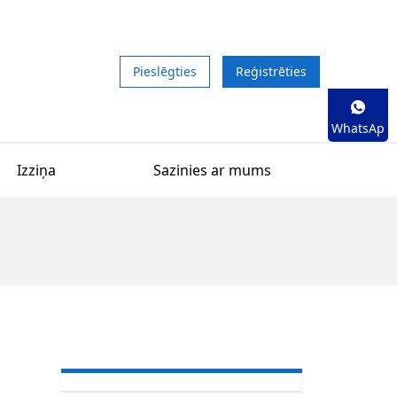
Pieslēgties
Reģistrēties
WhatsAp
p
Izziņa
Sazinies ar mums