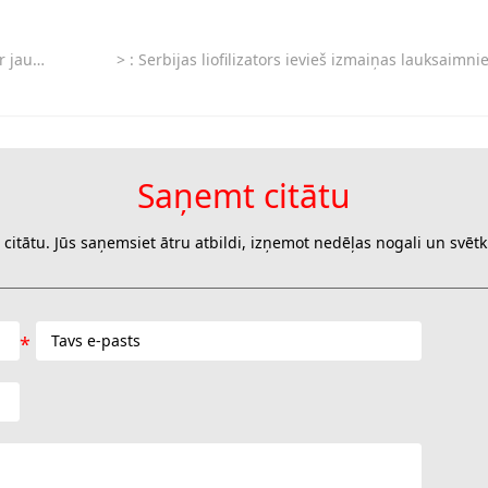
atbalstam
>
: Serbijas liofilizators ievieš izmaiņas lauksaimniecības produktu konservēšanā un transport
Saņemt citātu
 citātu. Jūs saņemsiet ātru atbildi, izņemot nedēļas nogali un svēt