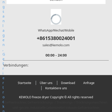
WhatsApp/Wechat/Mobile
+8615380024001
sales@kemolo.com
00:00 - 24:00
Verbindungen:
Startseite
Über uns
Download
Anfrage
Kontaktiere uns
KEMOLO freeze dryer Copyright © All rights reserved
Gefriertrockner, Gefriertrocknungs- / Trocknungs- / Trocknungsmaschinen
und -geräte, industrielle Lebensmittel-Vakuum-Gefriertrockner,