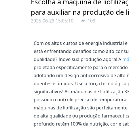
Escolha a máquina de liofili
para auxiliar na produção de li
2025-06-23 15:05:10
103
Com os altos custos de energia industrial e 
está enfrentando desafios como alto consu
qualidade? Inove sua produção agora! A
máq
projetada especificamente para o mercado
adotando um design anticorrosivo de alto n
quentes e úmidos. Use a força tecnológica
significativos! As máquinas de liofilizaç
possuem controle preciso de temperatura, 
máquinas de liofilização são perfeitamente
de alta qualidade ou produção farmacêutic
profundo retém 100% da nutrição, cor e sab