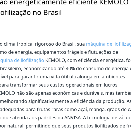
zação energeticamente eficiente KEMOLO
ofilização no Brasil
o clima tropical rigoroso do Brasil, sua
máquina de liofiliza
mo de energia, equipamentos frágeis e flutuações de
uina de liofilização
KEMOLO, com eficiência energética, fo
 brasileiro, economizando até 40% do consumo de energia 
ível para garantir uma vida útil ultralonga em ambientes
 para transformar seus custos operacionais em lucros
ão KEMOLO não são apenas econômicas e duráveis, mas tamb
melhorando significativamente a eficiência da produção. A
 adequadas para frutas raras como açaí, manga, grãos de c
a que atenda aos padrões da ANVISA. A tecnologia de vácu
or natural, permitindo que seus produtos liofilizados de fr