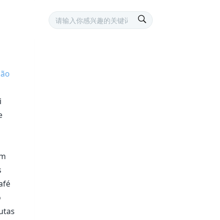
ção
i
e
ém
s
afé
o
utas