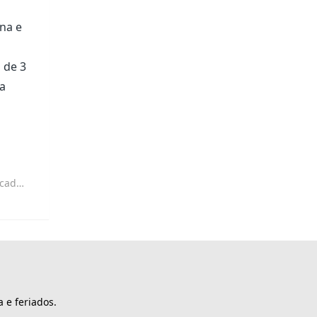
na e
 de 3
ra
ização
 e feriados.