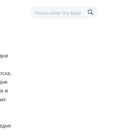
едне
рска,
дне
е и
них
едне