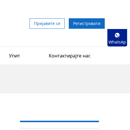
Пријавите се
Регистровати
WhatsAp
p
Упит
Контактирајте нас