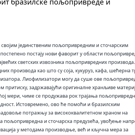
рит бразилске пољопривреде и
по својим јединственим пољопривредним и сточарским
 постепено постају нови фаворит у области пољопривр
 највећих светских извозника пољопривредних производа.
х производа као што су соја, кукуруз, кафа, шећерна т
изатора. Лиофилизатори могу да суше ове пољопривре
ом притиску, задржавајући оригиналне хранљиве материј
ћој мери, чиме се продужава рок трајања пољопривред
дност. Истовремено, ово ће помоћи и бразилским
адовоље потражњу за висококвалитетном храном на
ка пољопривредна и сточарска предузећа, увођење напр
овација у методама производње, већ и кључна мера за