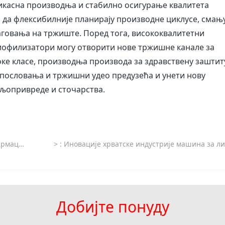
икасна производња и стабилно осигурање квалитета
да флексибилније планирају производне циклусе, смању
говања на тржиште. Поред тога, висококвалитетни
иофилизатори могу отворити нове тржишне канале за
оке класе, производња производа за здравствену заштит
пословања и тржишни удео предузећа и унети нову
ољопривреде и сточарства.
устрије
>
: Иновације хрватске индустрије машина за лиофилизацију воде буд
Добијте понуду