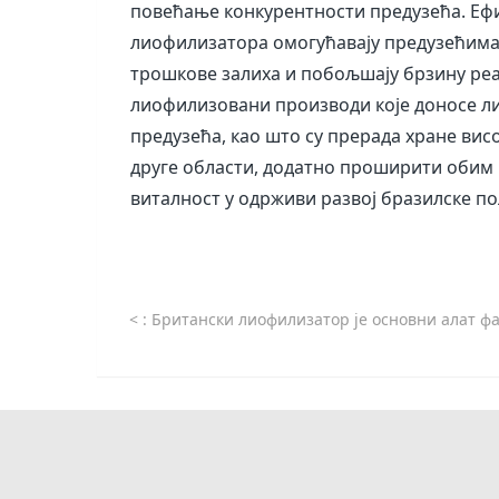
повећање конкурентности предузећа. Еф
лиофилизатора омогућавају предузећима 
трошкове залиха и побољшају брзину реа
лиофилизовани производи које доносе л
предузећа, као што су прерада хране вис
друге области, додатно проширити обим 
виталност у одрживи развој бразилске п
<
: Британски лиофилизатор је основни алат фармацеутске инд