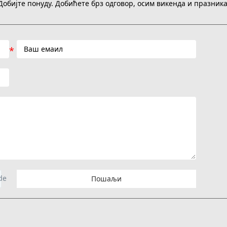
Добијте понуду. Добићете брз одговор, осим викенда и празника
Пошаљи