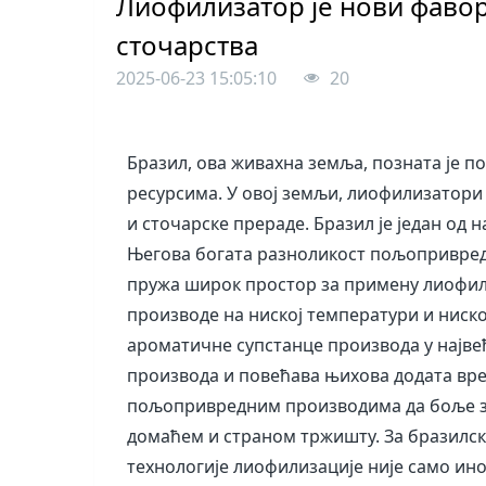
Лиофилизатор је нови фаво
сточарства
2025-06-23 15:05:10
20
Бразил, ова живахна земља, позната је 
ресурсима. У овој земљи, лиофилизатори
и сточарске прераде. Бразил је један од
Његова богата разноликост пољопривредни
пружа широк простор за примену лиофил
производе на ниској температури и ниск
ароматичне супстанце производа у најве
производа и повећава њихова додата вре
пољопривредним производима да боље з
домаћем и страном тржишту. За бразилс
технологије лиофилизације није само ин