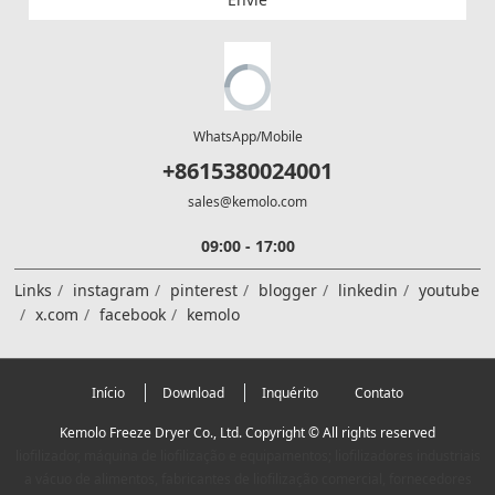
WhatsApp/Mobile
+8615380024001
sales@kemolo.com
09:00 - 17:00
Links
instagram
pinterest
blogger
linkedin
youtube
x.com
facebook
kemolo
Início
Download
Inquérito
Contato
Kemolo Freeze Dryer Co., Ltd. Copyright © All rights reserved
liofilizador, máquina de liofilização e equipamentos; liofilizadores industriais
a vácuo de alimentos, fabricantes de liofilização comercial, fornecedores