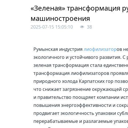
«Зеленая» трансформация 
машиностроения
2025-07-15 15:05:10
38
Румынская индустрия
лиофилизатор
ов н
экологичного и устойчивого развития. 
зеленая трансформация стала единствен
трансформация лиофилизаторов проявляе
природного холода Карпатских гор позво
что снижает загрязнение окружающей ср
и правительство поощряет компании ис
повышения энергоэффективности и сокра
продвигает экологичность упаковки суб
перерабатываемые и разлагаемые упако