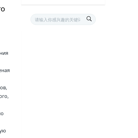
го
ения
еная
ов,
ого,
но
щую