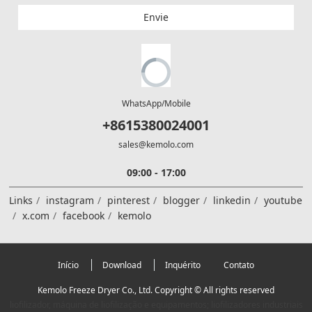
Envie
WhatsApp/Mobile
+8615380024001
sales@kemolo.com
09:00 - 17:00
Links
instagram
pinterest
blogger
linkedin
youtube
x.com
facebook
kemolo
Início
Download
Inquérito
Contato
Kemolo Freeze Dryer Co., Ltd. Copyright © All rights reserved
liofilizador, máquina de liofilização e equipamentos; liofilizadores industriais