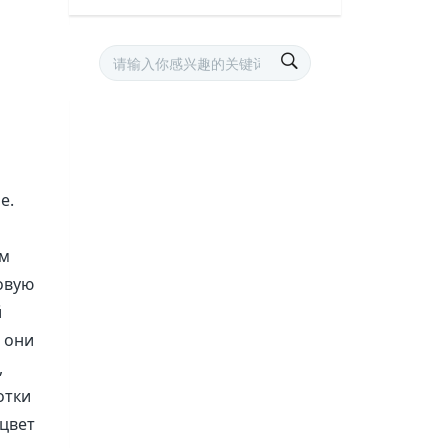
е.
ым
овую
й
, они
,
отки
цвет