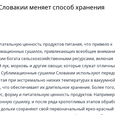
Словакии меняет способ хранения
итательную ценность продуктов питания, что привело к
имационных сушилок, привлекающих всеобщее внимани
ии богата сельскохозяйственными ресурсами, включая
й лук, морковь и другие овощи, которые служат отличн
. Сублимационные сушилки Словакии используют перед
тая при экстремально низких температурах в вакуумно
, что обеспечивает их длительное хранение. Более того
ус, форму и питательную ценность продуктов. Например
нную сушилку, и после ряда кропотливых этапов обраб
дольки сохраняют свой первоначальный ярко-красный 