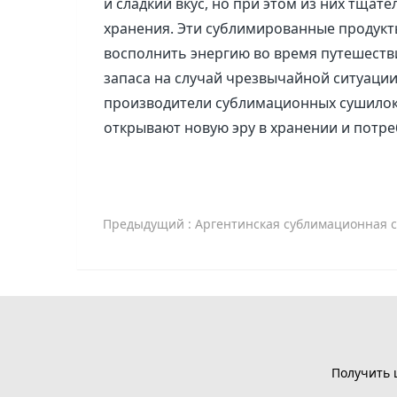
и сладкий вкус, но при этом из них тщате
хранения. Эти сублимированные продукт
восполнить энергию во время путешестви
запаса на случай чрезвычайной ситуации
производители сублимационных сушилок
открывают новую эру в хранении и потре
Предыдущий
: Аргентинская сублимационная сушилка помогает пищевому производству Аргентины модернизироваться и открыть новую 
Получить 