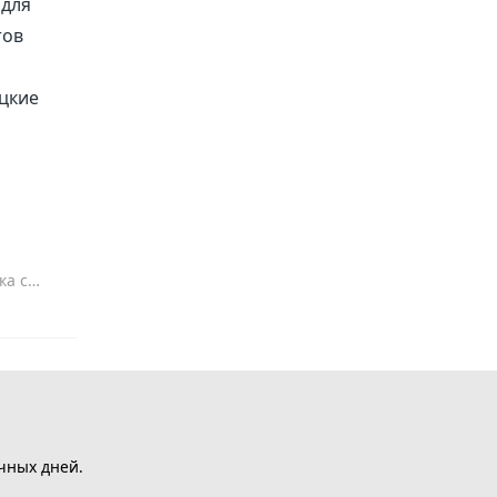
 для
тов
ацкие
ушилок
чных дней.