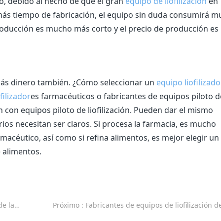
o, debido al hecho de que el gran
equipo de liofilización
en
s tiempo de fabricación, el equipo sin duda consumirá m
producción es mucho más corto y el precio de producción es
 más dinero también. ¿Cómo seleccionar un
equipo liofilizado
ofilizador
es farmacéuticos o fabricantes de equipos piloto d
n con equipos piloto de liofilización. Pueden dar el mismo
os necesitan ser claros. Si procesa la farmacia, es mucho
macéutico, así como si refina alimentos, es mejor elegir un
 alimentos.
ta - KEMOLO
Próximo
: Fabricantes de equipos de liofilización de vegetales, proveedores, precio más bajo para la venta 