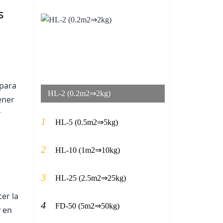
s
 para
HL-2 (0.2m2⇒2kg)
ener
r
1
HL-5 (0.5m2⇒5kg)
2
HL-10 (1m2⇒10kg)
3
HL-25 (2.5m2⇒25kg)
cer la
4
FD-50 (5m2⇒50kg)
y en