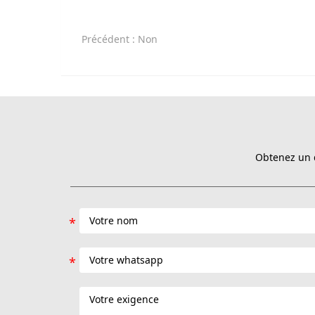
Précédent
: Non
Obtenez un d