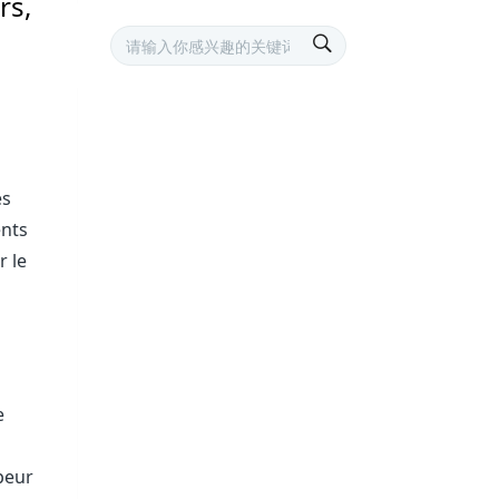
rs,
es
ents
r le
e
peur