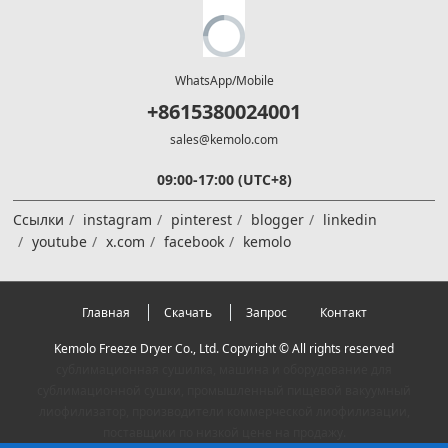
WhatsApp/Mobile
+8615380024001
sales@kemolo.com
09:00-17:00 (UTC+8)
Ссылки
instagram
pinterest
blogger
linkedin
youtube
x.com
facebook
kemolo
Главная
Скачать
Запрос
Контакт
Kemolo Freeze Dryer Co., Ltd. Copyright © All rights reserved
сублимационная сушилка, машина и оборудование для
сублимационной сушки, промышленный пищевой вакуумный
лиофилизатор, производители коммерческой лиофилизации,
поставщики по низкой цене на продажу.