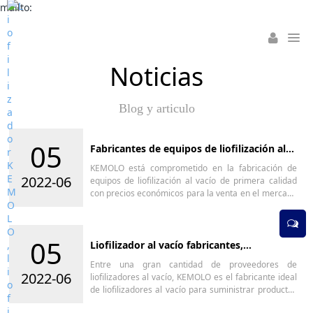
mailto:
Noticias
Blog y articulo
05
Fabricantes de equipos de liofilización al
vacío, proveedores, precio más barato
KEMOLO está comprometido en la fabricación de
para la venta - KEMOLO
2022-06
equipos de liofilización al vacío de primera calidad
con precios económicos para la venta en el mercado
global. Si desea tener el equipo liofilizador al vacío al
precio más barato de fabricantes, proveedores,
contáctenos al instante.
05
Liofilizador al vacío fabricantes,
proveedores, precio económico para la
Entre una gran cantidad de proveedores de
venta - KEMOLO
2022-06
liofilizadores al vacío, KEMOLO es el fabricante ideal
de liofilizadores al vacío para suministrar productos
de primera calidad a precios económicos para la