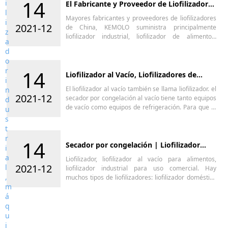
14
El Fabricante y Proveedor de Liofilizadores
China
Mayores fabricantes y proveedores de liofilizadores
2021-12
de China, KEMOLO suministra principalmente
liofilizador industrial, liofilizador de alimentos,
liofilizador comercial, máquina liofilizadora, máquina
y equipo de liofilización con alta eficiencia, buena
calidad y precio económico.
14
Liofilizador al Vacío, Liofilizadores de
Producción
El liofilizador al vacío también se llama liofilizador. el
2021-12
secador por congelación al vacío tiene tanto equipos
de vacío como equipos de refrigeración. Para que el
liofilizador al vacío soporte esta diferencia de
presión, la cámara de vacío es un recipiente a
presión de -0,1 Mpa.
14
Secador por congelación | Liofilizador
para alimentos
Liofilizador, liofilizador al vacío para alimentos,
2021-12
liofilizador industrial para uso comercial. Hay
muchos tipos de liofilizadores: liofilizador doméstico
para el hogar; liofilizador industrial para empresas;
liofilizador de alimentos para frutas y verduras;
Liofilizador de laboratorio para el desarrollo de
soluciones desconocidas.