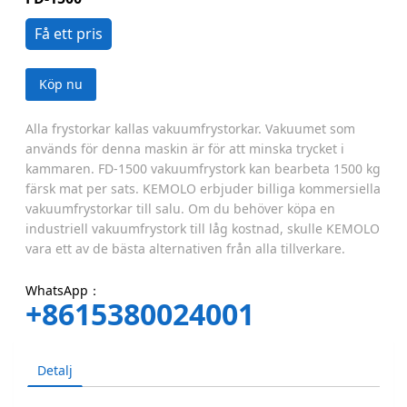
Få ett pris
Köp nu
Alla frystorkar kallas vakuumfrystorkar. Vakuumet som
används för denna maskin är för att minska trycket i
kammaren. FD-1500 vakuumfrystork kan bearbeta 1500 kg
färsk mat per sats. KEMOLO erbjuder billiga kommersiella
vakuumfrystorkar till salu. Om du behöver köpa en
industriell vakuumfrystork till låg kostnad, skulle KEMOLO
vara ett av de bästa alternativen från alla tillverkare.
WhatsApp：
+8615380024001
Detalj