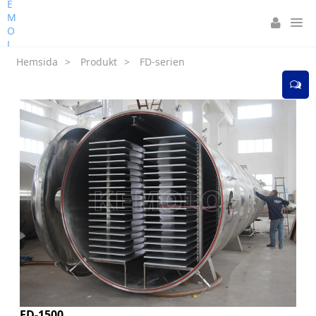
Hemsida
>
Produkt
>
FD-serien
FD-1500