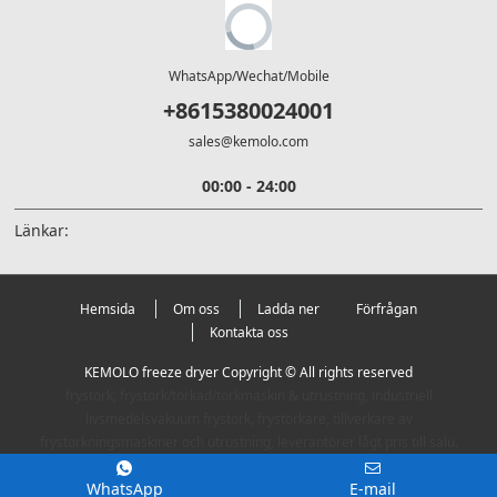
WhatsApp/Wechat/Mobile
+8615380024001
sales@kemolo.com
00:00 - 24:00
Länkar:
Hemsida
Om oss
Ladda ner
Förfrågan
Kontakta oss
KEMOLO freeze dryer Copyright © All rights reserved
frystork, frystork/torkad/torkmaskin & utrustning, industriell
livsmedelsvakuum frystork, frystorkare, tillverkare av
frystorkningsmaskiner och utrustning, leverantörer lågt pris till salu.
WhatsApp
E-mail