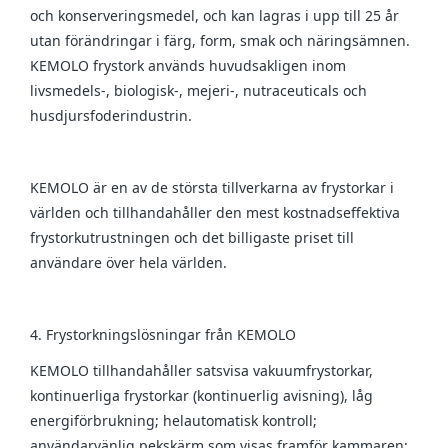
och konserveringsmedel, och kan lagras i upp till 25 år
utan förändringar i färg, form, smak och näringsämnen.
KEMOLO frystork används huvudsakligen inom
livsmedels-, biologisk-, mejeri-, nutraceuticals och
husdjursfoderindustrin.
KEMOLO är en av de största tillverkarna av frystorkar i
världen och tillhandahåller den mest kostnadseffektiva
frystorkutrustningen och det billigaste priset till
användare över hela världen.
4. Frystorkningslösningar från KEMOLO
KEMOLO tillhandahåller satsvisa vakuumfrystorkar,
kontinuerliga frystorkar (kontinuerlig avisning), låg
energiförbrukning; helautomatisk kontroll;
användarvänlig pekskärm som visas framför kammaren;