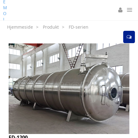
Hjemmeside
>
Produkt
>
FD-serien
FD-1200