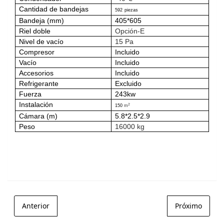
Cantidad de bandejas
592
piezas
Bandeja (mm)
405*605
Riel doble
Opción-E
Nivel de vacío
15 Pa
Compresor
Incluido
Vacío
Incluido
Accesorios
Incluido
Refrigerante
Excluido
Fuerza
243kw
Instalación
2
150
m
Cámara (m)
5.8*2.5*2.9
Peso
16000 kg
Anterior
Próximo