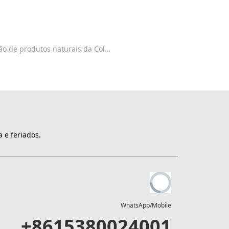
ão de produtos naturais da Colômbia
 e feriados.
WhatsApp/Mobile
+8615380024001