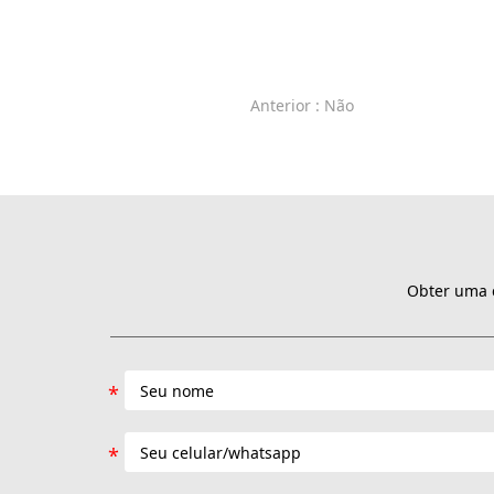
Anterior
: Não
Obter uma c