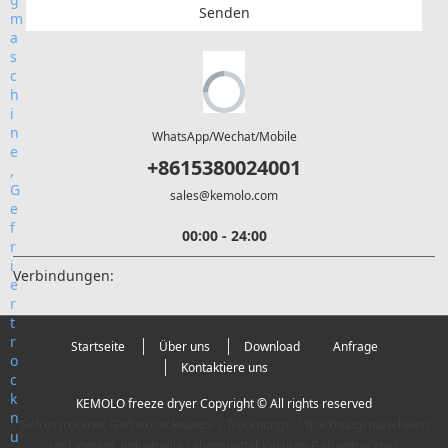
Senden
WhatsApp/Wechat/Mobile
+8615380024001
sales@kemolo.com
00:00 - 24:00
Verbindungen:
Startseite
Über uns
Download
Anfrage
Kontaktiere uns
KEMOLO freeze dryer Copyright © All rights reserved
Gefriertrockner, Gefriertrocknungs- / Trocknungs- / Trocknungsmaschinen
und -geräte, industrielle Lebensmittel-Vakuum-Gefriertrockner,