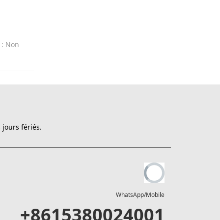
t
: Non
jours fériés.
WhatsApp/Mobile
+8615380024001