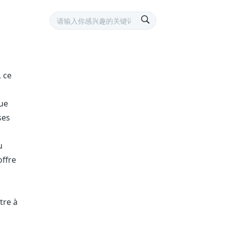
, ce
tue
ses
u
offre
tre à