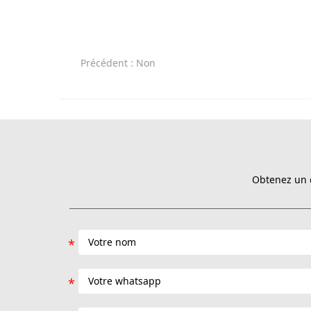
Précédent
: Non
Obtenez un d