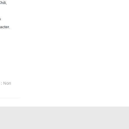
ili,
s
acter.
t
: Non