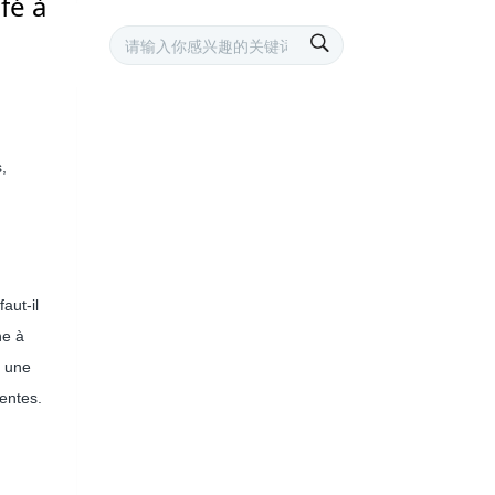
fé à
,
aut-il
ne à
t une
entes.