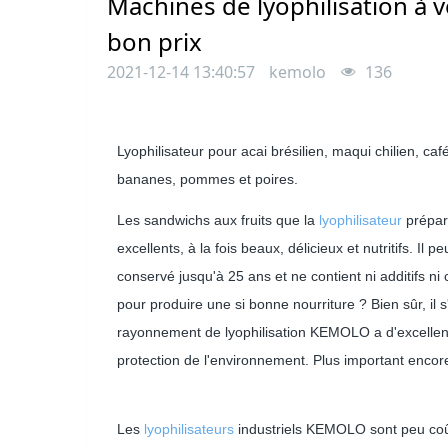
Machines de lyophilisation à ve
bon prix
2021-12-14 13:40:57
kemolo
136
Lyophilisateur pour acai brésilien, maqui chilien, ca
bananes, pommes et poires.
Les sandwichs aux fruits que la
lyophilisateur
prépar
excellents, à la fois beaux, délicieux et nutritifs. Il pe
conservé jusqu'à 25 ans et ne contient ni additifs ni 
pour produire une si bonne nourriture ? Bien sûr, il s
rayonnement de lyophilisation KEMOLO a d'excellent
protection de l'environnement. Plus important encor
Les
lyophilisateurs
industriels KEMOLO sont peu coûte