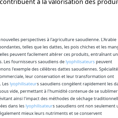
contribuent à la valorisation des produi
ouvelles perspectives à l'agriculture saoudienne. L'Arabie
ondantes, telles que les dattes, les pois chiches et les man
lles peuvent facilement altérer ces produits, entraînant u
s. Les fournisseurs saoudiens de
lyophilisateurs
peuvent
nons l'exemple des célèbres dattes saoudiennes. Spécialité
 commerciale, leur conservation et leur transformation ont
. Les
lyophilisateur
s saoudiens congèlent rapidement les d
 sous vide, permettant à l'humidité contenue de se sublimer
, évitant ainsi l'impact des méthodes de séchage traditionnel
isées dans les
lyophilisateur
s saoudiens ont non seulement 
t également mieux leurs nutriments et se conservent