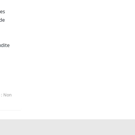
les
 de
udite
t
: Non