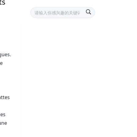
ts
gues.
ne
attes
les
une