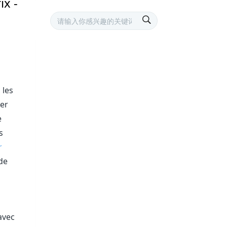
ix -
 les
rer
e
s
r
de
avec