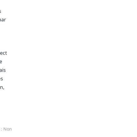
s
par
ect
e
ais
es
n,
t
: Non