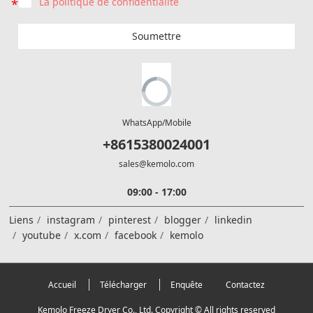
La politique de confidentialité
Soumettre
WhatsApp/Mobile
+8615380024001
sales@kemolo.com
09:00 - 17:00
Liens
instagram
pinterest
blogger
linkedin
youtube
x.com
facebook
kemolo
Accueil
Télécharger
Enquête
Contactez
Kemolo Freeze Dryer Co., Ltd. Copyright © All rights reserved