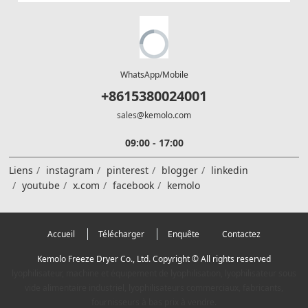
WhatsApp/Mobile
+8615380024001
sales@kemolo.com
09:00 - 17:00
Liens
instagram
pinterest
blogger
linkedin
youtube
x.com
facebook
kemolo
Accueil
Télécharger
Enquête
Contactez
Kemolo Freeze Dryer Co., Ltd. Copyright © All rights reserved
lyophilisateur, machine et équipement de lyophilisation, lyophilisateur sous
vide alimentaire industriel, lyophilisateurs commerciaux, fabricants,
fournisseurs à bas prix à vendre.