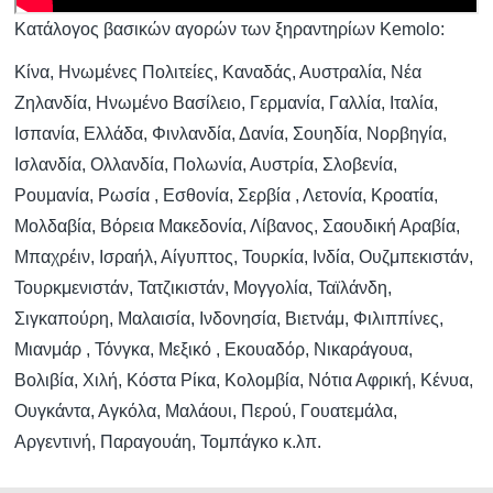
Κατάλογος βασικών αγορών των ξηραντηρίων Kemolo:
Κίνα, Ηνωμένες Πολιτείες, Καναδάς, Αυστραλία, Νέα
Ζηλανδία, Ηνωμένο Βασίλειο, Γερμανία, Γαλλία, Ιταλία,
Ισπανία, Ελλάδα, Φινλανδία, Δανία, Σουηδία, Νορβηγία,
Ισλανδία, Ολλανδία, Πολωνία, Αυστρία, Σλοβενία,
Ρουμανία, Ρωσία , Εσθονία, Σερβία , Λετονία, Κροατία,
Μολδαβία, Βόρεια Μακεδονία, Λίβανος, Σαουδική Αραβία,
Μπαχρέιν, Ισραήλ, Αίγυπτος, Τουρκία, Ινδία, Ουζμπεκιστάν,
Τουρκμενιστάν, Τατζικιστάν, Μογγολία, Ταϊλάνδη,
Σιγκαπούρη, Μαλαισία, Ινδονησία, Βιετνάμ, Φιλιππίνες,
Μιανμάρ , Τόνγκα, Μεξικό , Εκουαδόρ, Νικαράγουα,
Βολιβία, Χιλή, Κόστα Ρίκα, Κολομβία, Νότια Αφρική, Κένυα,
Ουγκάντα, Αγκόλα, Μαλάουι, Περού, Γουατεμάλα,
Αργεντινή, Παραγουάη, Τομπάγκο κ.λπ.