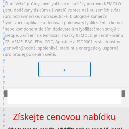
Číně. Velké průmyslové lyofilizační sušičky potravin KEMOLO
jsou dodávány tisícům uživatelů ve více než 60 zemích světa
pro potravinářské, nutraceutické, biologické komerční
lyofilizační aplikace a dodávají polotovary lyofilizačních komor
nebo komponent dalším dodavatelům lyofilizačních strojů v
Evropě. Zařízení na lyofilizaci značky KEMOLO je certifikováno
CE, ASME, EAC, FDA, COC, Apostille a ISO9001, s vlastnostmi
cenově výhodné, spolehlivé, stabilní a energeticky úsporné
pro prodej po celém světě.
+
Získejte cenovou nabídku