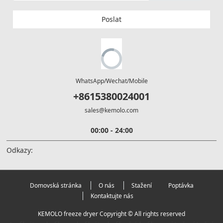
Poslat
WhatsApp/Wechat/Mobile
+8615380024001
sales@kemolo.com
00:00 - 24:00
Odkazy:
Domovská stránka
O nás
Stažení
Poptávka
Kontaktujte nás
KEMOLO freeze dryer Copyright © All rights reserved