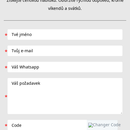
Získejte cenovou nabídku. Obdržíte rychlou odpověď, kromě
víkendů a svátků.