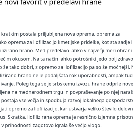
je novi favorit v predelavi hrane
pred kratkim postala priljubljena nova oprema, oprema za
lahko oprema za liofilizacijo kmetijske pridelke, kot sta sadje 
ilizirano hrano. Med predelavo lahko v največji meri ohrani
išečim okusom. Na ta način lahko potrošniki jedo bolj zdravo
 že tako dobri, z opremo za liofilizacijo pa so še močnejši.
ofilizirano hrano ne le podaljšata rok uporabnosti, ampak tud
živanje. Poleg tega se je srbskemu izvozu hrane odprle nov
ljubljena na mednarodnem trgu in povpraševanje po njej naraš
jo postaja vse večja in spodbuja razvoj lokalnega gospodarst
jati opremo za liofilizacijo, kar ustvarja veliko število delovn
tatus. Skratka, liofilizirana oprema je resnično izjemna prisot
o v prihodnosti zagotovo igrala še večjo vlogo.