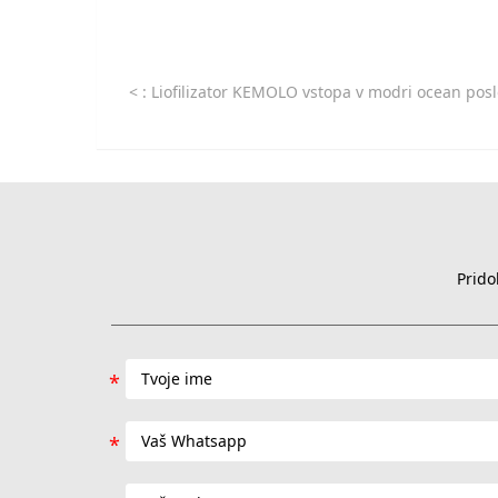
<
: Liofilizator KEMOLO vstopa v modri ocean poslovnih priložnosti v Egiptu brez lokalnih proizvajalcev lio
Prido