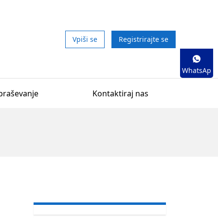
Vpiši se
Registrirajte se
WhatsAp
p
praševanje
Kontaktiraj nas