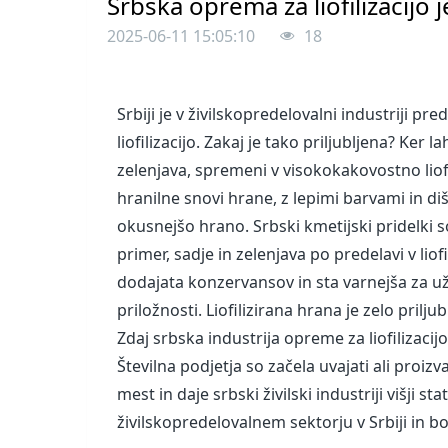
Srbska oprema za liofilizacijo 
2025-06-11 15:05:10
18
Srbiji je v živilskopredelovalni industriji 
liofilizacijo. Zakaj je tako priljubljena? Ker 
zelenjava, spremeni v visokokakovostno liof
hranilne snovi hrane, z lepimi barvami in d
okusnejšo hrano. Srbski kmetijski pridelki so
primer, sadje in zelenjava po predelavi v li
dodajata konzervansov in sta varnejša za u
priložnosti. Liofilizirana hrana je zelo pri
Zdaj srbska industrija opreme za liofilizaci
Številna podjetja so začela uvajati ali proizva
mest in daje srbski živilski industriji višji s
živilskopredelovalnem sektorju v Srbiji in b