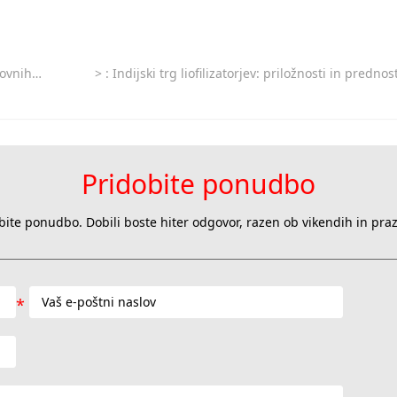
filizatorjev
>
: Indijski trg liofilizatorjev: priložnosti in prednosti liofilizatorjev 
Pridobite ponudbo
bite ponudbo. Dobili boste hiter odgovor, razen ob vikendih in praz