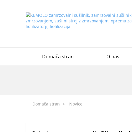
Domača stran
O nas
Domača stran
>
Novice