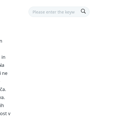
in
 in
 Na
i ne
e
ča.
va.
ih
nost v