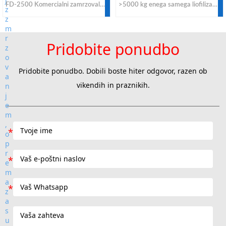
FD-2500 Komercialni zamrzovalni sušilnik je primeren za sušenje z zamrzovanjem vseh živil. Nosilnost sveže surove hrane 2500 kg/serijo. Če želite od kitajskih proizvajalcev in dobaviteljev dobiti komercialni sušilnik z zamrzovanjem za industrijsko uporabo po ugodni ceni, se obrnite na tovarno KEMOLO.
>5000 kg enega samega liofilizatorja, prilagojenega zmrzovalnega sušilnika. Če je dnevna zmogljivost predelave manjša od 30 ton, ne zahtevajte prilagojenega modela, saj je dimenzija prevelika za pošiljanje v zabojnikih. Če potrebujete velik pladenj z zamrzovalnim sušilnikom po dostopni ceni za postopek sušenja z zamrzovanjem hrane in dehidrator najboljših blagovnih znamk, bi bil sušilnik z zmrzovanjem KEMOLO dobra alternativa.
Pridobite ponudbo
Pridobite ponudbo. Dobili boste hiter odgovor, razen ob
vikendih in praznikih.