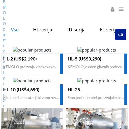
Vse
HL-serija
FD-serija
EL-serija
HL-2 (US$2,190)
HL-5 (US$3,290)
KEMOLO proizvaja visokokakovosten domači zamrzovalni sušilnik po nizki ceni za prodajo. Če želite kupiti hišni zamrzovalni sušilnik za hrano od neposrednih proizvajalcev, dobaviteljev, se posvetujte s podjetjem KEMOLO za učinkovito rešitev in tovarniško ceno.
KEMOLO je eden glavnih proizvajalcev, dobaviteljev gospodinjskih zamrzovalnih sušilnikov na svetu. Če želite zgraditi svoj domači zamrzovalni sušilnik za mala podjetja po nizki tovarniški ceni, nas kontaktirajte za profesionalno rešitev za prodajo.
HL-10 (US$4,690)
HL-25
Kje kupiti laboratorijski zamrzovalni sušilnik za inštitute, laboratorije, univerze? Blagovna znamka KEMOLO je eden najboljših proizvajalcev in dobaviteljev. Če želite dobiti zadovoljiv laboratorijski zamrzovalni sušilnik po najcenejši prodajni ceni na svetu, nas kontaktirajte zdaj.
Smo profesionalni proizvajalec in dobavitelj zamrzovalnih sušilnikov na Kitajskem od majhnega pilotnega do industrijskega obsega. Če želite kupiti majhen pilotni zamrzovalni sušilnik po ugodni ceni za prodajo na svetovnem trgu, je KEMOLO ena najboljših možnosti.