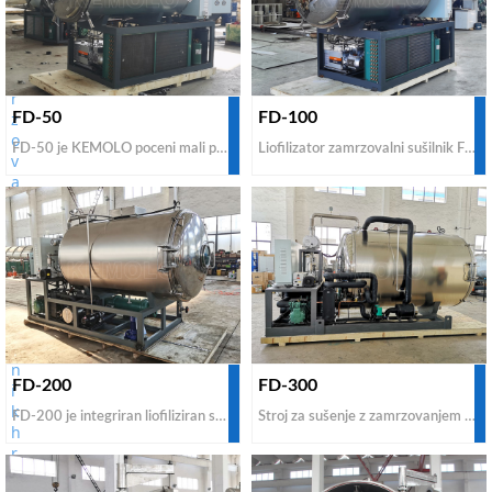
FD-50
FD-100
FD-50 je KEMOLO poceni mali pilotni sušilnik z zmrzovanjem, ki se razlikuje od domačih sušilnikov z zmrzovanjem, je pilotni sušilnik z zamrzovanjem industrijskega tipa in majhen komercialni tip za preizkus pred množično proizvodnjo za zbiranje podatkov o sušenju z zmrzovanjem in izkušnjo z liofilizacijo. FD-50 majhen zamrzovalni sušilnik je orodje za zaslužek, ne pa gospodinjski aparat.
Liofilizator zamrzovalni sušilnik FD-100 je dobavljen za proizvajalce hrane, ne uporablja se za dom ali laboratorij. FD-100 je veliko močnejši od domačega zamrzovalnega sušilnika in laboratorijskega sušilnika z zmrzovanjem. KEMOLO ponuja najboljšo ceno za liofilizacijske sušilnike z zamrzovanjem FD-100 med vsemi proizvajalci in dobavitelji velikih zamrzovalnih sušilnikov.
FD-200
FD-300
FD-200 je integriran liofiliziran stroj za manjšo komercialno proizvodnjo. Prevodni liofilizirani stroj FD-200 je dober za novo zagonsko dejavnost vakuumskega sušenja z zamrzovanjem, ki se uporablja tako za hrano kot za druge tekoče raztopine. KEMOLO je eden najboljših proizvajalcev in dobaviteljev industrijskih liofiliziranih strojev po ugodni ceni za prodajo. Pišite nam za nakup stroja po tovarniško nizki ceni.
Stroj za sušenje z zamrzovanjem 300 kg je stroškovno učinkovit model za hrano v prodaji. Če morate kupiti najboljši industrijski sušilni stroj za komercialno uporabo od kitajskih proizvajalcev in dobaviteljev, nas kontaktirajte, da dobite najcenejše tovarniške cene za naslednji dve možnosti: Možnost 1: prevodni tip FD-300. Možnost 2: sevalni tip FD-300. Oba sta največji integrirani tip (vse v enem) sušilnega stroja z zmrzovanjem.