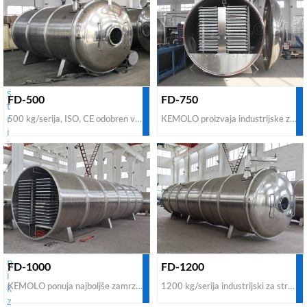
FD-500
FD-750
500 kg/serija, ISO, CE odobren vakuumski stroj za sušenje z zamrzovanjem za prodajo po ugodni ceni za sublimacijo hrane. V primerjavi z drugimi proizvajalci in dobavitelji liofilizacijskih strojev, ugotovili, da je vredno kupiti visoko učinkovit sevalni industrijski stroj za sušenje z zamrzovanjem iz tovarne KEMOLO, ki že dobavlja sušilnike v 40 držav: ZDA, Velika Britanija, nz, Kanada, Avstralija, Južna Afrika, Turčija , indija itd.
KEMOLO proizvaja industrijske zamrzovalne sušilnike za sadje in zelenjavo za proizvodnjo 100 % naravne liofilizirane hrane. Če želite poiskati proizvajalce in dobavitelje sušilnikov z zmrzovanjem po ugodnih cenah iz Kitajske za predelavo sadja in zelenjave za komercialno uporabo, se obrnite na nas za nakup stroškovno učinkovitega modela.
FD-1000
FD-1200
KEMOLO ponuja najboljše zamrzovalne sušilnike za živila, ki so 100% naravne, brez aditivov in konzervansov, ki ohranjajo 99% hranilne vrednosti, barve, okusa in oblike. Poceni zamrzovalni sušilnik hrane za komercialni obrat za sušenje z zamrzovanjem v industrijskem obsegu naprodaj, kontaktirajte nas za nakup zamrzovalnega sušilnika hrane 1000 kg s tovarniško ceno in 2 leti garancije.
1200 kg/serija industrijski za stroj za sušenje z zmrzovanjem CE odobrila poceni cena za prodajo, nizkocenovno zamrzovanje v hitrem zamrzovalniku, sistem za hitro nalaganje in razkladanje, visoko učinkoviti vakuumski industrijski zamrzovalni sušilniki za živilske industrijske komercialne procesne obrate za sušenje z zamrzovanjem s poceni ceno za prodajo. Obrnite se na KEMOLO, najboljše proizvajalce in dobavitelje stroškovno učinkovitih industrijskih sušilnikov z zmrzovanjem.