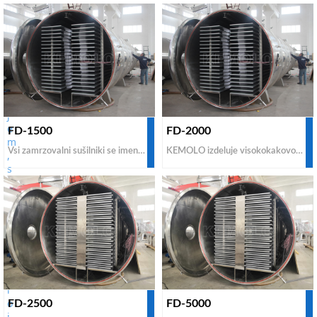
FD-1500
FD-2000
Vsi zamrzovalni sušilniki se imenujejo vakuumski zamrzovalni sušilniki. Vakuum, ki se uporablja za ta stroj, je za zmanjšanje tlaka v komori. Vakuumski zamrzovalni sušilnik FD-1500 lahko obdela 1500 kg sveže hrane na serijo. KEMOLO ponuja poceni komercialne vakuumske zamrzovalne sušilnike za prodajo. Če morate kupiti industrijski vakuumski zamrzovalni sušilnik z nizko ceno, bi bil KEMOLO ena najboljših možnosti vseh proizvajalcev.
KEMOLO izdeluje visokokakovostno opremo za vakuumsko sušenje z zamrzovanjem za industrijsko sušenje z zamrzovanjem. Če želite kupiti opremo za sušenje z zamrzovanjem po ugodni ceni za komercialno uporabo ali za prodajo svojim strankam od kitajskih proizvajalcev in dobaviteljev, nas kontaktirajte za nakup po nizki tovarniški ceni.
FD-2500
FD-5000