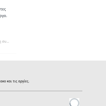
τες
ργο.
οϊόντων
κο και τις αργίες.