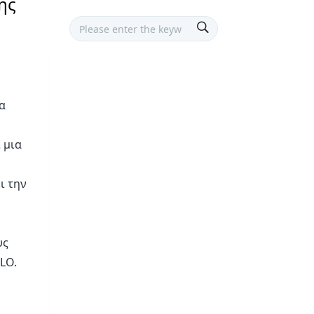
ης
α
 μια
ι την
υς
LO.