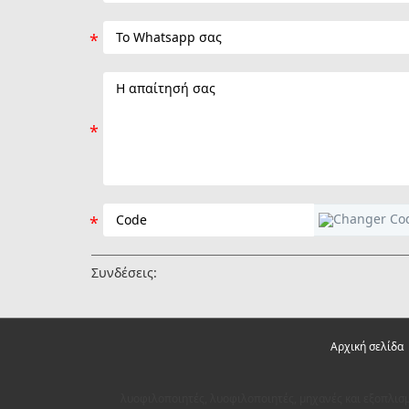
Συνδέσεις:
Αρχική σελίδα
λυοφιλοποιητές, λυοφιλοποιητές, μηχανές και εξοπλισ