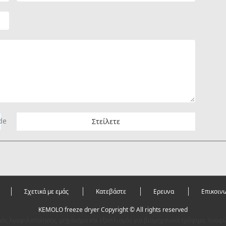
Στείλετε
Σχετικά με εμάς
Κατεβάστε
Ερευνα
Επικοιν
KEMOLO freeze dryer Copyright © All rights reserved
μός λυοφιλοποίησης, μηχάνημα και εξοπλισμός για βιομηχανικά τρόφιμα, λυοφ