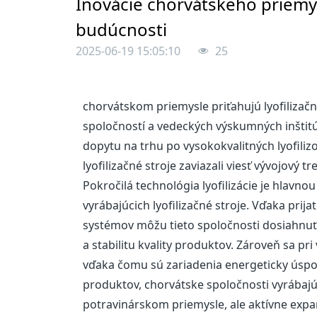
Inovácie chorvátskeho priemys
budúcnosti
2025-06-19 15:05:10
25
chorvátskom priemysle priťahujú lyofiliza
spoločností a vedeckých výskumných inštit
dopytu na trhu po vysokokvalitných lyofili
lyofilizačné stroje zaviazali viesť vývojový
Pokročilá technológia lyofilizácie je hlav
vyrábajúcich lyofilizačné stroje. Vďaka prija
systémov môžu tieto spoločnosti dosiahnuť p
a stabilitu kvality produktov. Zároveň sa pr
vďaka čomu sú zariadenia energeticky úsporne
produktov, chorvátske spoločnosti vyrábajúc
potravinárskom priemysle, ale aktívne expa