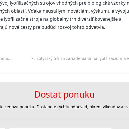
ývoj lyofilizačných strojov vhodných pre biologické vzorky
iných oblastí. Vďaka neustálym inováciám, výskumu a vývoj
lyofilizačné stroje na globálny trh diverzifikovanejšie a
árajú nové cesty pre budúci rozvoj tohto odvetvia.
zvierat.
>
: Lotyšský trh so zariadeniami na lyofilizáciu má vďaka politickej podpore nové príle
Dostat ponuku
jte cenovú ponuku. Dostanete rýchlu odpoveď, okrem víkendov a svi