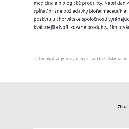
medicína a biologické produkty. Napríklad v
spĺňať prísne požiadavky biofarmaceutík a 
poskytujú chorvátske spoločnosti vyrábajúce 
kvalitnejšie lyofilizované produkty, čím otv
<
: Lyofilizátor je novým favoritom brazílskeho poľnohospodárstva a chovu 
Získa