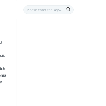
mu
ií.
ich
enia
y,