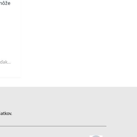
 môže
u
žitosti
atkov.