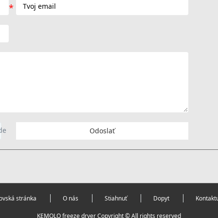
Odoslať
vská stránka
O nás
Stiahnuť
Dopyt
Kontakt
KEMOLO freeze dryer Copyright © All rights reserved