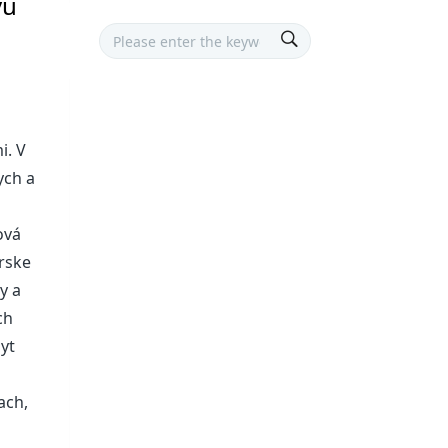
vu
i. V
ych a
ová
árske
y a
ch
yt
ach,