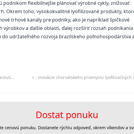
ú podnikom flexibilnejšie plánovať výrobné cykly, znižovať
rh. Okrem toho, vysokokvalitné lyofilizované produkty, ktor
 nové trhové kanály pre podniky, ako je napríklad špičkové
výrobkov a ďalšie oblasti, ďalej rozšíriť rozsah podnikania
itu do udržateľného rozvoja brazílskeho poľnohospodárstva 
riemyslu
>
: Inovácie chorvátskeho priemyslu lyofilizačných strojov smerujú do budú
Dostat ponuku
jte cenovú ponuku. Dostanete rýchlu odpoveď, okrem víkendov a svi