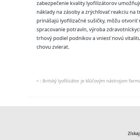
zabezpečenie kvality lyofilizátorov umožňuj
náklady na zásoby a zrýchľovať reakciu na t
prinášajú lyofilizačné sušičky, môžu otvoriť
spracovanie potravín, výroba zdravotníckych 
trhový podiel podnikov a vniesť novú vital
chovu zvierat.
<
: Britský lyofilizátor je kľúčovým nástrojom farmaceutického p
Získa