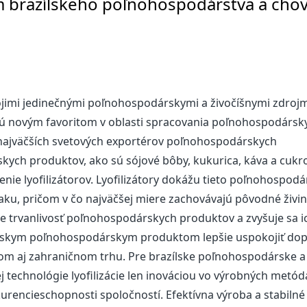
om brazílskeho poľnohospodárstva a cho
svojimi jedinečnými poľnohospodárskymi a živočíšnymi zdrojm
vajú novým favoritom v oblasti spracovania poľnohospodársk
z najväčších svetových exportérov poľnohospodárskych
kych produktov, ako sú sójové bôby, kukurica, káva a cukr
nenie lyofilizátorov. Lyofilizátory dokážu tieto poľnohospod
tlaku, pričom v čo najväčšej miere zachovávajú pôvodné živin
je trvanlivosť poľnohospodárskych produktov a zvyšuje sa i
lskym poľnohospodárskym produktom lepšie uspokojiť dop
om aj zahraničnom trhu. Pre brazílske poľnohospodárske a
ej technológie lyofilizácie len inováciou vo výrobných metód
urencieschopnosti spoločností. Efektívna výroba a stabilné