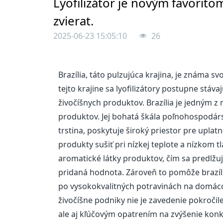
Lyofilizátor je novým favorit
zvierat.
2025-06-23 15:05:10
26
Brazília, táto pulzujúca krajina, je známa 
tejto krajine sa lyofilizátory postupne stá
živočíšnych produktov. Brazília je jedným 
produktov. Jej bohatá škála poľnohospodárs
trstina, poskytuje široký priestor pre uplat
produkty sušiť pri nízkej teplote a nízkom 
aromatické látky produktov, čím sa predlžu
pridaná hodnota. Zároveň to pomôže brazí
po vysokokvalitných potravinách na domác
živočíšne podniky nie je zavedenie pokročil
ale aj kľúčovým opatrením na zvýšenie konk