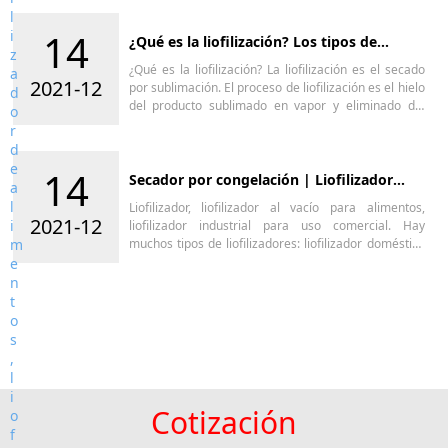
Argentina, Perú, Bolivia.
14
¿Qué es la liofilización? Los tipos de
equipos de liofilización
¿Qué es la liofilización? La liofilización es el secado
2021-12
por sublimación. El proceso de liofilización es el hielo
del producto sublimado en vapor y eliminado del
producto. ¿Cuáles son los tipos de equipos de
liofilización? iofilizadores piloto, liofilizadores de
alimentos, máquina liofilizadora.
14
Secador por congelación | Liofilizador
para alimentos
Liofilizador, liofilizador al vacío para alimentos,
2021-12
liofilizador industrial para uso comercial. Hay
muchos tipos de liofilizadores: liofilizador doméstico
para el hogar; liofilizador industrial para empresas;
liofilizador de alimentos para frutas y verduras;
Liofilizador de laboratorio para el desarrollo de
soluciones desconocidas.
Cotización