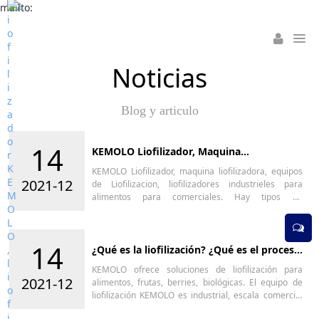
mailto:
Noticias
Blog y articulo
14
KEMOLO Liofilizador, Maquina
Liofilizadora, Equipos de Liofilizacion,
KEMOLO Liofilizador, maquina liofilizadora, equipos
Liofilizadores Industrieles para alimentos
2021-12
de Liofilizacion, liofilizadores industrieles para
alimentos para comerciales. Hay tipos de
liofilizadores: liofilizador industrial para empresas;
liofilizador de alimentos para frutas y verduras;
KEMOLO ofrece liofilizador de alimentos de gran
14
tamaño con gran capacidad y precio rentable.
¿Qué es la liofilización? ¿Qué es el proceso
de liofilización?
liofilizador doméstico para casero o laboratorio.
KEMOLO ofrece soluciones de liofilización para
2021-12
alimentos, frutas, berries, biológicas. El equipo de
liofilización KEMOLO es industrial, escala comercial
disponible en México, Colombia, Ecuador, Chile,