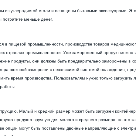
ы из углеродистой стали и оснащены бытовыми аксессуарами. Это 
ы потратите меньше денег.
я в пищевой промышленности, производстве товаров медицинског
угих отраслях промышленности. Уже замороженный продукт можно 
вежие продукты, они должны быть предварительно заморожены в х
амера шоковой заморозки с независимой системой охлаждения, про
омить время производства. Пользователям нужно только загрузить
 работы.
рукцию. Малый и средний размер может быть загружен контейнеро
ыгрузка продукта вручную для малого и среднего размера, но что к
стве опции могут быть поставлены двойные направляющие с элект