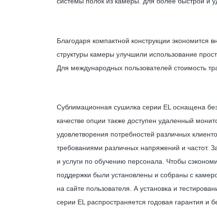
системы полок из камеры. для более быстрой и уд
Благодаря компактной конструкции экономится в
структуры камеры улучшили использование прос
Для международных пользователей стоимость тра
Сублимационная сушилка серии EL оснащена безу
качестве опции также доступен удаленный мони
удовлетворения потребностей различных клиенто
требованиями различных напряжений и частот. З
и услуги по обучению персонала. Чтобы сэконом
поддержки были установлены и собраны с камеро
на сайте пользователя. А установка и тестирова
серии EL распространяется годовая гарантия и 