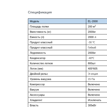
Спецификация
Модель
EL-2000
2
Площадь полки
200 м
Вместимость (кг)
2000кг
Емкость (л)
2000
л
℃
Продукт классный
-30
Продукт классный
Гибкий
Ледоемкость
2000кг
℃
Конденсатор
-40
Количество лотков
800шт
Лоток (мм)
405*605
Двойной рельс
Э-опция
Уровень вакуума
15 Па
Компрессор
Включено
Вакуум
Включено
Аксессуары
Включено
Хладагент
Исключать
Власть
305кВт