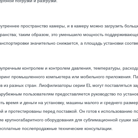
обной погрузки и разгрузки.
нутреннее пространство камеры, и в камеру можно загрузить боль
транства; таким образом, это уменьшило мощность поддерживающе
нспортировки значительно снижается, а площадь установки соотв
пречным контролем и контролем давления, температуры, расхода и
торинг промышленного компьютера или мобильного приложения. Па
в из разных стран. Лиофилизаторы серии EL могут поставляться з
арубежным пользователям предоставляется руководство по установ
ить время и деньги на установку, машины малого и среднего разме
й и протестированы перед поставкой. Он готов к использованию п
ние крупногабаритного оборудования для сублимационной сушки за
бесплатные послепродажные технические консультации.