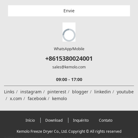
Envie
WhatsApp/Mobile
+8615380024001
sales@kemolo.com
09:00 - 17:00
Links
instagram
pinterest
blogger
linkedin
youtube
x.com
facebook
kemolo
Início
Download
Inquérito
Contato
Kemolo Freeze Dryer Co., Ltd. Copyright © All rights reserved
liofilizador, máquina de liofilização e equipamentos; liofilizadores industriais