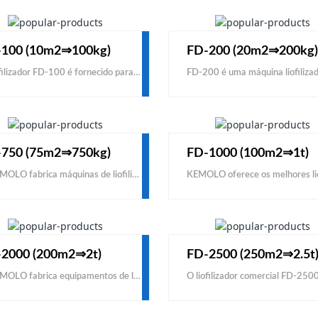
100 (10m2⇒100kg)
FD-200 (20m2⇒200kg
O liofilizador FD-100 é fornecido para fabricantes de alimentos, não para uso doméstico ou laboratorial. O FD-100 é muito mais resistente do que o liofilizador doméstico e o liofilizador de laboratório. KEMOLO oferece o melhor preço para o liofilizador FD-100 entre todos os fabricantes e fornecedores de liofilizadores grandes.
750 (75m2⇒750kg)
FD-1000 (100m2⇒1t)
A KEMOLO fabrica máquinas de liofilização industriais para frutas e vegetais para produzir alimentos liofilizados 100% naturais. Para procurar fabricantes e fornecedores de liofilizadores com preços baratos da China para processar frutas e vegetais para uso comercial, entre em contato conosco para comprar um modelo de baixo custo.
2000 (200m2⇒2t)
FD-2500 (250m2⇒2.5t
A KEMOLO fabrica equipamentos de liofilização a vácuo de alta qualidade para processamento de liofilização industrial de alimentos. Se você deseja comprar equipamento de liofilização a preço barato para uso comercial ou para venda aos seus clientes de fabricantes e fornecedores da China, entre em contato conosco para comprar com um preço de fábrica de baixo custo.