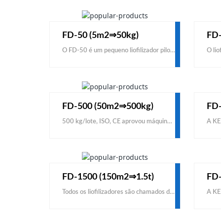
FD-50 (5m2⇒50kg)
FD-
O FD-50 é um pequeno liofilizador piloto barato KEMOLO, diferente dos liofilizadores caseiros, é um liofilizador piloto do tipo industrial e um pequeno tipo comercial para teste antes da produção em massa para acumular dados de liofilização e experiência em liofilização. O pequeno liofilizador FD-50 é uma ferramenta para ganhar dinheiro, não um eletrodoméstico.
FD-500 (50m2⇒500kg)
FD-
500 kg/lote, ISO, CE aprovou máquina de liofilização a vácuo para venda com preço barato para sublimação de alimentos. Em comparação com outros fabricantes e fornecedores de máquinas de liofilização, descobriu que vale a pena comprar máquina de liofilização industrial radiante de alta eficiência da fábrica KEMOLO, que já forneceu secadores para 40 países.
FD-1500 (150m2⇒1.5t)
FD-
Todos os liofilizadores são chamados de liofilizadores a vácuo. O vácuo é usado para esta máquina para reduzir a pressão na câmara. O liofilizador a vácuo FD-1500 pode processar 1500 kg de alimentos frescos por lote. KEMOLO oferece liofilizadores a vácuo comerciais a preços baratos para venda. Se você precisa comprar um liofilizador a vácuo industrial com baixo custo, KEMOLO seria uma das melhores opções de todos os fabricantes.