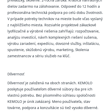
prevádzky, školenie. 2-ročná záruka. Krabica náhradných
dielov zadarmo na zálohovanie. Odpoveď do 12 hodín a
profesionálna technická podpora po celú dobu životnosti.
V prípade potreby technikov na mieste bude včas vyslaný
z najbližšieho miesta. Rozsiahle projektové zákazkové
lyofilizačné a výrobné riešenia zahŕňajú: rozpočtovanie,
analýzu investícií, návrh komplexných riešení sušenia,
výrobu zariadení, expedíciu, dovozné služby, inštaláciu,
spustenie, skúšobnú výrobu, marketing, školenia
zamestnancov a sériu služieb na kľúč.
Dôvernosť
Dôvernosť je založená na oboch stranách. KEMOLO
poskytuje používateľom dôverné súbory iba pre ich
vlastnú potrebu. Bez písomného súhlasu spoločnosti
KEMOLO je únik zakázaný. Meno používateľa, stav
továrne, podpora a konzultácie sú tiež vysoko dôverné.