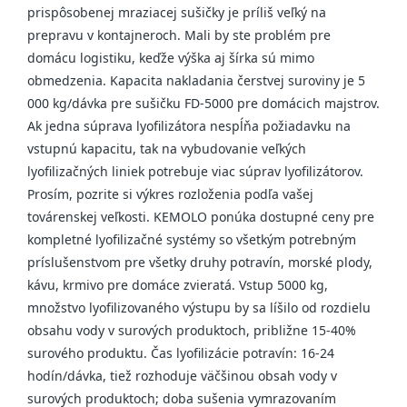
prispôsobenej mraziacej sušičky je príliš veľký na
prepravu v kontajneroch. Mali by ste problém pre
domácu logistiku, keďže výška aj šírka sú mimo
obmedzenia. Kapacita nakladania čerstvej suroviny je 5
000 kg/dávka pre sušičku FD-5000 pre domácich majstrov.
Ak jedna súprava lyofilizátora nespĺňa požiadavku na
vstupnú kapacitu, tak na vybudovanie veľkých
lyofilizačných liniek potrebuje viac súprav lyofilizátorov.
Prosím, pozrite si výkres rozloženia podľa vašej
továrenskej veľkosti. KEMOLO ponúka dostupné ceny pre
kompletné lyofilizačné systémy so všetkým potrebným
príslušenstvom pre všetky druhy potravín, morské plody,
kávu, krmivo pre domáce zvieratá. Vstup 5000 kg,
množstvo lyofilizovaného výstupu by sa líšilo od rozdielu
obsahu vody v surových produktoch, približne 15-40%
surového produktu. Čas lyofilizácie potravín: 16-24
hodín/dávka, tiež rozhoduje väčšinou obsah vody v
surových produktoch; doba sušenia vymrazovaním