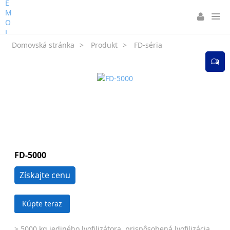
Domovská stránka
>
Produkt
>
FD-séria
FD-5000
Získajte cenu
Kúpte teraz
> 5000 kg jediného lyofilizátora, prispôsobená lyofilizácia.