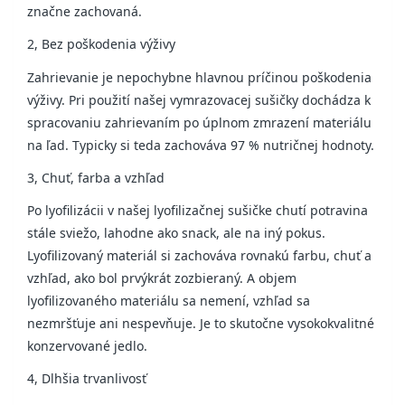
značne zachovaná.
2, Bez poškodenia výživy
Zahrievanie je nepochybne hlavnou príčinou poškodenia
výživy. Pri použití našej vymrazovacej sušičky dochádza k
spracovaniu zahrievaním po úplnom zmrazení materiálu
na ľad. Typicky si teda zachováva 97 % nutričnej hodnoty.
3, Chuť, farba a vzhľad
Po lyofilizácii v našej lyofilizačnej sušičke chutí potravina
stále sviežo, lahodne ako snack, ale na iný pokus.
Lyofilizovaný materiál si zachováva rovnakú farbu, chuť a
vzhľad, ako bol prvýkrát zozbieraný. A objem
lyofilizovaného materiálu sa nemení, vzhľad sa
nezmršťuje ani nespevňuje. Je to skutočne vysokokvalitné
konzervované jedlo.
4, Dlhšia trvanlivosť