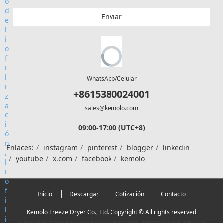
Enviar
WhatsApp/Celular
+8615380024001
sales@kemolo.com
09:00-17:00 (UTC+8)
Enlaces:
instagram
pinterest
blogger
linkedin
youtube
x.com
facebook
kemolo
Inicio
Descargar
Cotización
Contacto
Kemolo Freeze Dryer Co., Ltd. Copyright © All rights reserved
liofilizador, máquina y equipo de liofilización, liofilizador industrial de