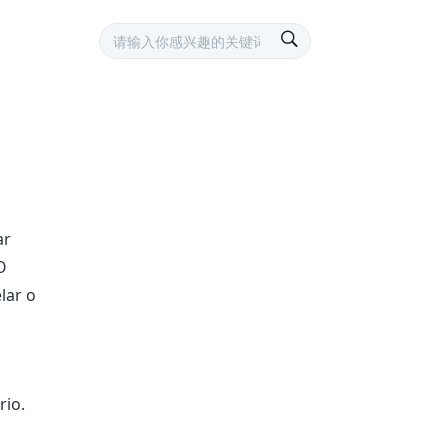
ar
O
lar o
rio.