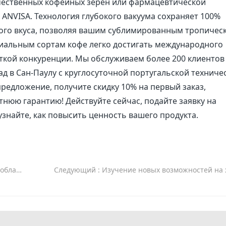
качественных кофейных зерен или фармацевтической
ANVISA. Технология глубокого вакуума сохраняет 100%
ного вкуса, позволяя вашим сублимированным тропичес
иальным сортам кофе легко достигать международного
сткой конкуренции. Мы обслуживаем более 200 клиентов
д в Сан-Паулу с круглосуточной португальской техниче
едложение, получите скидку 10% на первый заказ,
тнюю гарантию! Действуйте сейчас, подайте заявку на
знайте, как повысить ценность вашего продукта.
продуктов
Следующий
: Изучение новых возможностей на хорватском рынке сублимационных с