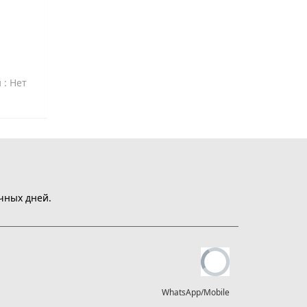
й
: Нет
чных дней.
WhatsApp/Mobile