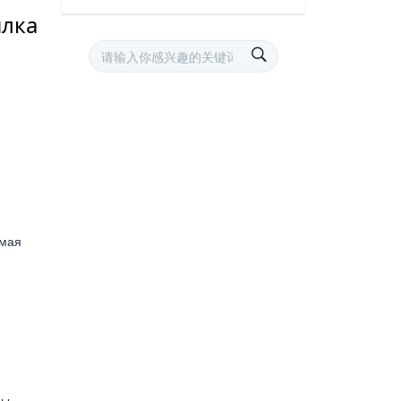
илка
амая