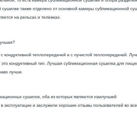
льной, то есть камера сублимационной сушилки и опора разделе
 сушилке также отделено от основной камеры сублимационной суш
яется на рельсах и тележках.
лучшая?
 с кондуктивной теплопередачей и с лучистой теплопередачей. Лу
 это кондуктивный тип. Лучшая сублимационная сушилка для пище
раво лучше.
мационных сушилок, оба из которых являются наилучшей
в эксплуатации и заслужили хорошие отзывы пользователей во вс