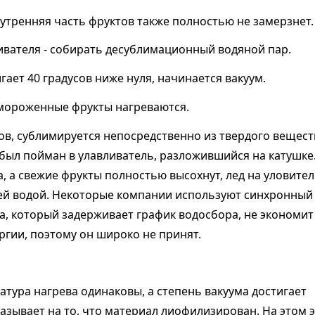
нутренняя часть фруктов также полностью не замерзнет.
ливателя - собирать десублимационный водяной пар.
гает 40 градусов ниже нуля, начинается вакуум.
замороженные фрукты нагреваются.
тов, сублимируется непосредственно из твердого вещест
р был пойман в улавливатель, разложившийся на катушке
на, а свежие фрукты полностью высохнут, лед на уловител
ей водой. Некоторые компании используют синхронный
а, который задерживает график водосбора, не экономит
ргии, поэтому он широко не принят.
атура нагрева одинаковы, а степень вакуума достигает
казывает на то, что материал лиофилизирован. На этом 