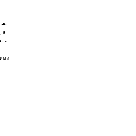
ные
, а
сса
щими