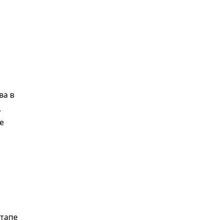
ва в
.
е
этапе