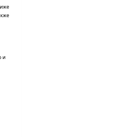
ниже
акже
ю и