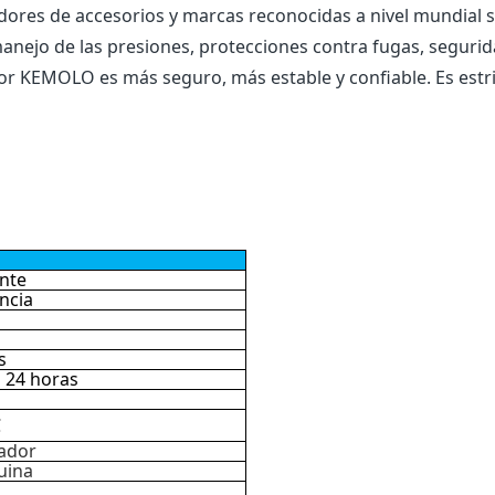
dores de accesorios y marcas reconocidas a nivel mundial so
manejo de las presiones, protecciones contra fugas, segurid
zador KEMOLO es más seguro, más estable y confiable. Es es
ante
ncia
s
 24 horas
C
ador
uina