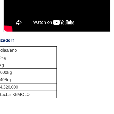
izador?
 días/año
0kg
kg
,000kg
40/kg
4,320,000
tactar KEMOLO