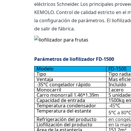
eléctricos Schneider. Los principales provee
KEMOLO. Control de calidad estricto en el 
la configuración de parámetros. El liofili
de salir de fábrica.
Parámetros de liofilizador FD-1500
Modelo
FD-1500
Tipo
Tipo radi
Ventaja
Mas eficie
-35°C congelador rápido
Incluido
Monocarril
I acero
Carro monorraíl 1.46*1.39m
5 unidade
Capacidad de entrada
1500kg en
Temperatura condensador
-45
°C
Temperatura del estante
5°C
a 80
°
Refrigeración del producto
en congel
Liofilización del producto
en la maq
2
Área de la estantería
151.2m