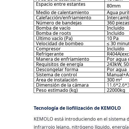
Espacio entre estantes
80mm
Medio de calentamiento
Agua puri
Calefacción/enfriamiento
Intercamb
Número de bandejas
360 pieza
Bomba de vacío
Incluido
Bomba de roots
Incluido
Último vacío (Pa)
10 Pa
Velocidad de bombeo
≤ 30 minu
Compresor
Incluido
Refrigerante
R404A(exc
Manera de enfriamiento
Por agua 
Requisitos de energía
243kW, 5
Descongelar forma
Por agua
Sistema de control
Manual+A
2
Área de instalación
300 m
Dimensión de la cámara
11.6*2.6*
Peso estimado (kg)
22000kg
Tecnología de liofilización de KEMOLO
KEMOLO está introduciendo en el sistema de l
infrarrojo lejano, nitrógeno líquido, energí