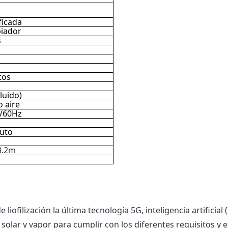
ficada
iador
s
tos
luido)
o aire
0/60Hz
uto
3.2m
iofilización la última tecnología 5G, inteligencia artificial
a solar y vapor para cumplir con los diferentes requisitos y 