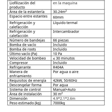
Liofilización del
en la maquina
producto
2
Área de la estantería
30.24m
Espacio entre estantes
60mm
Refrigeración y
Líquido termal
calefacción
Refrigeración y
Intercambiador
calefacción
Número de bandejas
66 piezas
Bomba de vacío
Incluido
Bomba de roots
Incluido
Último vacío (Pa)
10 Pa
Velocidad de bombeo
≤ 30 minutos
Compresor
Incluido
Refrigerante
R404A
Manera de
Por agua o aire
enfriamiento
Requisitos de energía
42kW, 50/60Hz
Descongelar forma
Por agua
Sistema de control
Manual+Auto
2
Área de instalación
30 m
Dimensión
4.9*2.1*2.6m
Peso estimado (kg)
7000kg